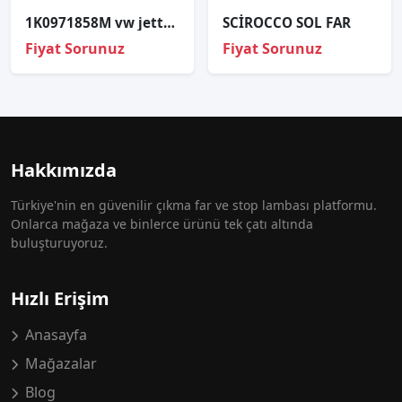
1K0971858M vw jetta 09 1.6 bse tesisat tutucu demiri
SCİROCCO SOL FAR
Fiyat Sorunuz
Fiyat Sorunuz
Hakkımızda
Türkiye'nin en güvenilir çıkma far ve stop lambası platformu.
Onlarca mağaza ve binlerce ürünü tek çatı altında
buluşturuyoruz.
Hızlı Erişim
Anasayfa
Mağazalar
Blog