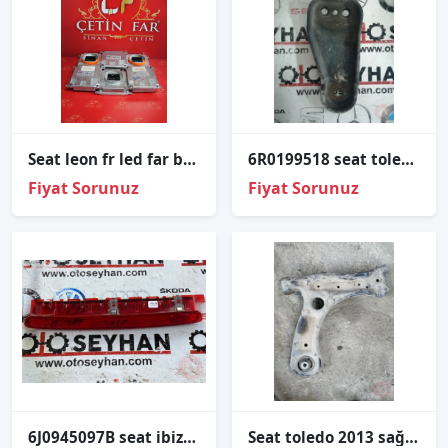
Seat leon fr led far beyni̇ orj sökme kodlu 7p5941591ad
6R0199518 seat toledo 2012-19 travers bağlantı demiri sağ
Fiyat Sorunuz
Fiyat Sorunuz
6J0945097B seat ibiza 2017 bagaj üst stop
Seat toledo 2013 sağ ön tabla