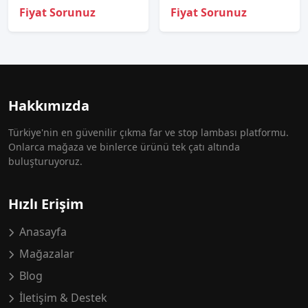
Fiyat Sorunuz
Fiyat Sorunuz
Hakkımızda
Türkiye'nin en güvenilir çıkma far ve stop lambası platformu.
Onlarca mağaza ve binlerce ürünü tek çatı altında
buluşturuyoruz.
Hızlı Erişim
Anasayfa
Mağazalar
Blog
İletişim & Destek