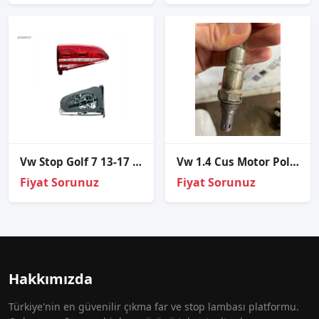
Vw Stop Golf 7 13-17 İç Sol (Ledli)
Vw 1.4 Cus Motor Polo İbiza Toledo 04L906262C lamda sensörü
Fiyat Sorunuz
Fiyat Sorunuz
Hakkımızda
Türkiye'nin en güvenilir çıkma far ve stop lambası platformu.