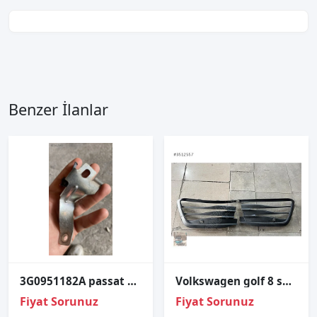
Benzer İlanlar
3G0951182A passat b8.5 1.5 tsi dpc motor sinyal sağ tutucu
Volkswagen golf 8 sağ sol sis kapağı çıkma
Fiyat Sorunuz
Fiyat Sorunuz