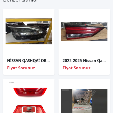
NİSSAN QASHQAİ ORJİNAL ÇIKMA SOL FAR
2022-2025 Nissan Qashqai Sol Arka İç Stop Lambası 226-8D02F
Fiyat Sorunuz
Fiyat Sorunuz