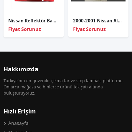
Nissan Reflektör Bagaj Micra 02-10 (Üst)
2000-2001 Nissan Almera Sağ Far - Oto Çıkma Parça 26025-BN011
Fiyat Sorunuz
Fiyat Sorunuz
Hakkımızda
Türkiye'nin en güvenilir çıkma far ve stop lambası platformu.
Onlarca mağaza ve binlerce ürünü tek çatı altında
buluşturuyoruz.
Hızlı Erişim
Anasayfa