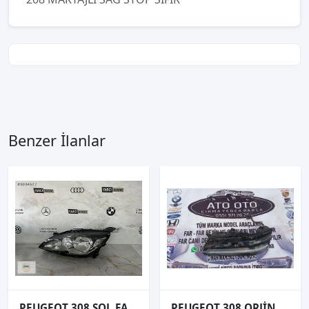
Benzer İlanlar
PEUGEOT 308 SOL FAR ORJİNAL
PEUGEOT 308 ORJİNAL ÇIKMA SAĞ GÜNDÜZ LEDİ