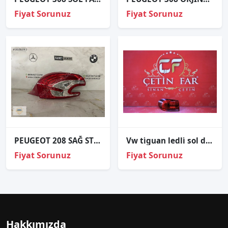
Fiyat Sorunuz
Fiyat Sorunuz
PEUGEOT 208 SAĞ STOP ORJİNAL
Vw ti̇guan ledli̇ sol diş stop sıfır i̇thal 2012-2015 5n0945208
Fiyat Sorunuz
Fiyat Sorunuz
Hakkımızda