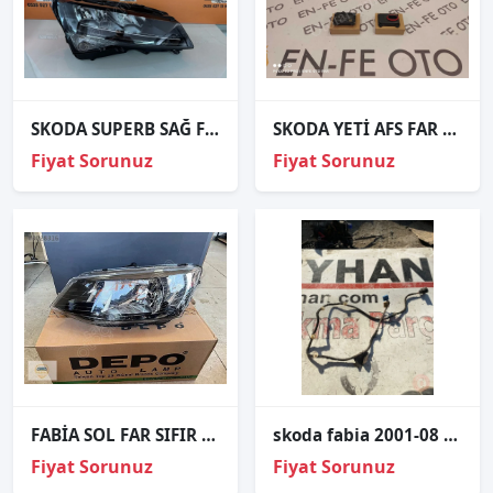
SKODA SUPERB SAĞ FULL LED FAR ORJİNAL 3v1941016C 19-24
SKODA YETİ AFS FAR BEYNİ 1T0941329B
Fiyat Sorunuz
Fiyat Sorunuz
FABİA SOL FAR SIFIR ÜRÜN İTHAL
skoda fabia 2001-08 sol arka kapı tesisatı
Fiyat Sorunuz
Fiyat Sorunuz