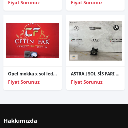
Fiyat Sorunuz
Fiyat Sorunuz
Opel mokka x sol led beyni̇ sıfır orj c1l8w3
ASTRA J SOL SİS FARI ORJİNAL
Fiyat Sorunuz
Fiyat Sorunuz
Hakkımızda