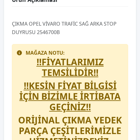
ÇIKMA OPEL VİVARO TRAFİC SAĞ ARKA STOP
DUYRUSU 2546700B
MAĞAZA NOTU:
!!FİYATLARIMIZ
TEMSİLİDİR!!
!!KESİN FİYAT BİLGİSİ
İÇİN BİZİMLE İRTİBATA
GEÇİNİZ!!
ORİJİNAL ÇIKMA YEDEK
PARÇA ÇEŞİTLERİMİZLE