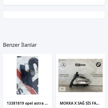
Benzer İlanlar
13381819 opel astra j ön sol sis çerçevesi vida kapağı
MOKKA X SAĞ SİS FARI ORJİNAL