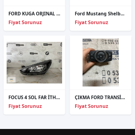
FORD KUGA ORJINAL ÇIKMA ÇİFT MERCEKLİ SOL FAR
Ford Mustang Shelby Makyajli Sağ Sol Far
Fiyat Sorunuz
Fiyat Sorunuz
FOCUS 4 SOL FAR İTHAL
ÇIKMA FORD TRANSİT BM5T 13A024 CF BM5T13A024CF FAR ANAHTARI
Fiyat Sorunuz
Fiyat Sorunuz