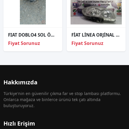
FIAT DOBLO4 SOL ÖN FAR ORJİNAL ÇIKMA PARÇALAR
FİAT LİNEA ORJİNAL ÇIKMA PARÇA SAĞ FAR
Fiyat Sorunuz
Fiyat Sorunuz
Hakkımızda
Türkiye'nin en güvenilir çıkma far ve stop lambası platformu.
Onlarca mağaza ve binlerce ürünü tek çatı altında
buluşturuyoruz.
Hızlı Erişim