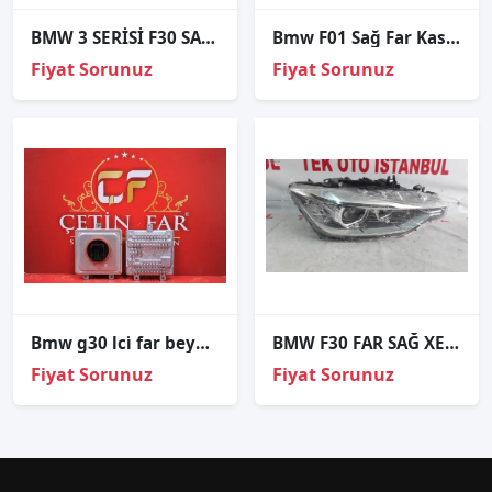
BMW 3 SERİSİ F30 SAĞ FAR KASASI SIFIR
Bmw F01 Sağ Far Kasasi
Fiyat Sorunuz
Fiyat Sorunuz
Bmw g30 lci̇ far beyni̇ orj sökme 985044501 2020-2022
BMW F30 FAR SAĞ XENON
Fiyat Sorunuz
Fiyat Sorunuz