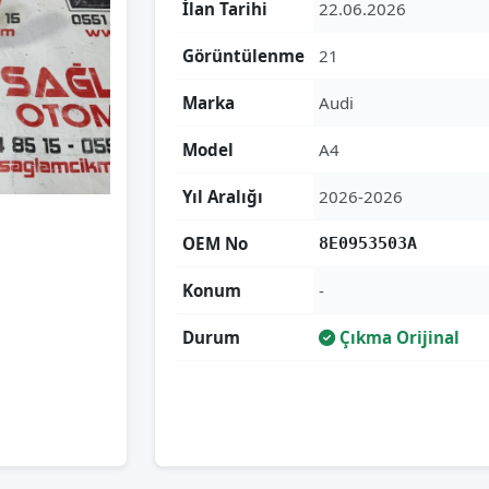
İlan Tarihi
22.06.2026
Görüntülenme
21
Marka
Audi
Model
A4
Yıl Aralığı
2026-2026
OEM No
8E0953503A
Konum
-
Durum
Çıkma Orijinal