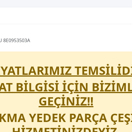
U 8E0953503A
FİYATLARIMIZ TEMSİLİDİ
YAT BİLGİSİ İÇİN BİZİM
GEÇİNİZ!!
IKMA YEDEK PARÇA ÇEŞ
HİZMETİNİZDEYİZ.