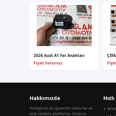
2026 Audi A1 Far Anahtarı
Fiyat Sorunuz
Fiya
Hakkımızda
Hızlı
Türkiye'nin en güvenilir çıkma far ve
Anas
stop lambası platformu. Onlarca