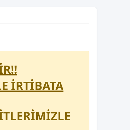
R!!
LE İRTİBATA
İTLERİMİZLE