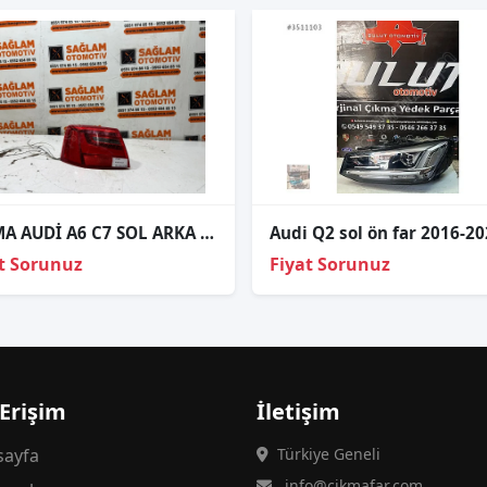
ÇIKMA AUDİ A6 C7 SOL ARKA STOP
Audi Q2 sol ön far 2016-2
t Sorunuz
Fiyat Sorunuz
 Erişim
İletişim
ayfa
Türkiye Geneli
info@cikmafar.com