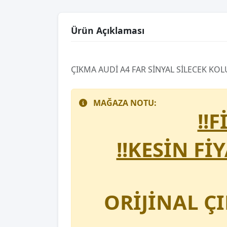
Ürün Açıklaması
ÇIKMA AUDİ A4 FAR SİNYAL SİLECEK KOL
MAĞAZA NOTU:
!!
!!KESİN Fİ
ORİJİNAL Ç