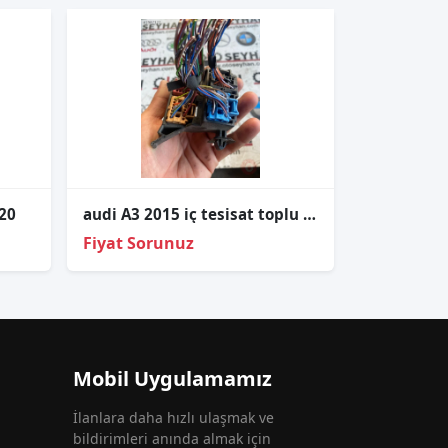
020
audi A3 2015 iç tesisat toplu fiş soketi renkli
Fiyat Sorunuz
Mobil Uygulamamız
İlanlara daha hızlı ulaşmak ve
bildirimleri anında almak için