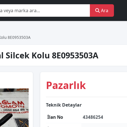
Ara
 Kolu 8E0953503A
al Silcek Kolu 8E0953503A
Pazarlık
Teknik Detaylar
İlan No
43486254