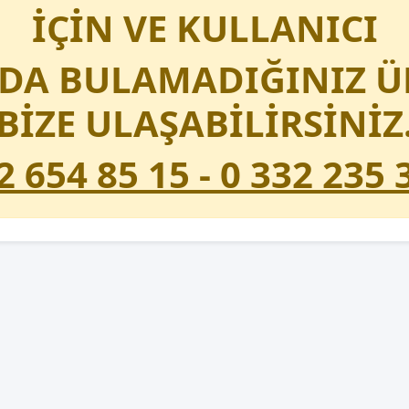
İÇİN VE KULLANICI
A BULAMADIĞINIZ Ü
BİZE ULAŞABİLİRSİNİZ
2 654 85 15 - 0 332 235 