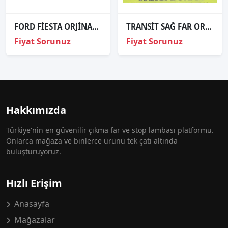
FORD FİESTA ORJİNAL ÇIKMA SOL FAR
TRANSİT SAĞ FAR ORJİNAL
Fiyat Sorunuz
Fiyat Sorunuz
Hakkımızda
Türkiye'nin en güvenilir çıkma far ve stop lambası platformu.
Onlarca mağaza ve binlerce ürünü tek çatı altında
buluşturuyoruz.
Hızlı Erişim
Anasayfa
Mağazalar