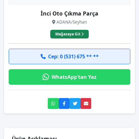
İnci Oto Çıkma Parça
ADANA/Seyhan
Mağazaya Git
Cep: 0 (531) 675 ** **
WhatsApp'tan Yaz
Ürün Açıklaması