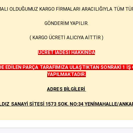
ALI OLDUĞUMUZ KARGO FİRMALARI ARACILIĞIYLA TÜM TÜR
GÖNDERİM YAPILIR.
( KARGO ÜCRETİ ALICIYA AİTTİR )
ÜCRET İADESİ HAKKINDA
E EDİLEN PARÇA TARAFIMIZA ULAŞTIKTAN SONRAKİ 1 İŞ 
YAPILMAKTADIR.
ADRES BİLGİLERİ
ILDIZ SANAYİ SİTESİ 1573 SOK. NO:34 YENİMAHALLE/ANKA