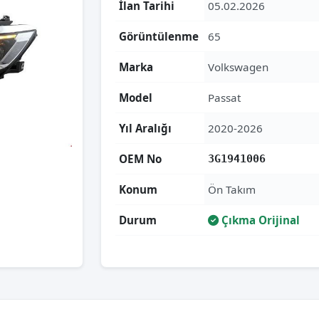
İlan Tarihi
05.02.2026
Görüntülenme
65
Marka
Volkswagen
Model
Passat
Yıl Aralığı
2020-2026
OEM No
3G1941006
Konum
Ön Takım
Durum
Çıkma Orijinal