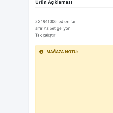
Ürün Açıklaması
3G1941006 led ön far
sıfır Y.s Set geliyor
Tak çalıştır
MAĞAZA NOTU: