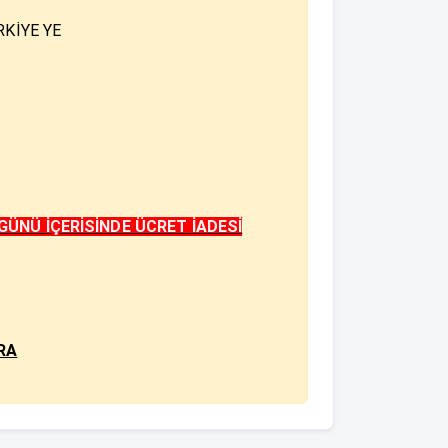
KİYE YE
GÜNÜ İÇERİSİNDE ÜCRET İADESİ
RA