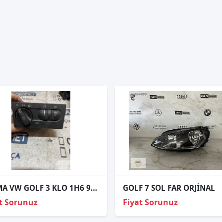
ÇIKMA VW GOLF 3 KLO 1H6 941 531 N 1H6941531N FAR ANAHTARI
GOLF 7 SOL FAR ORJİNAL
t Sorunuz
Fiyat Sorunuz