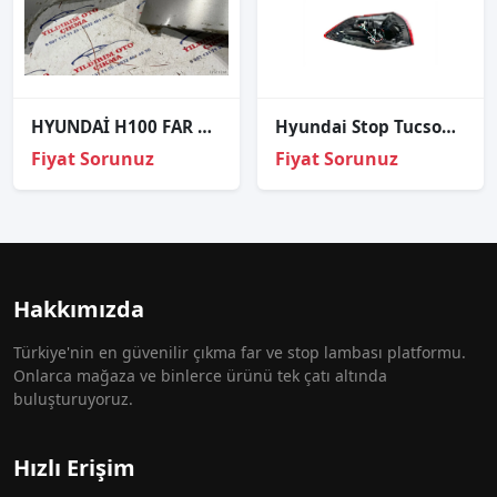
HYUNDAİ H100 FAR KÖŞE SACI
Hyundai Stop Tucson 18-20 Dış Sağ (Ledsiz)
Fiyat Sorunuz
Fiyat Sorunuz
Hakkımızda
Türkiye'nin en güvenilir çıkma far ve stop lambası platformu.
Onlarca mağaza ve binlerce ürünü tek çatı altında
buluşturuyoruz.
Hızlı Erişim