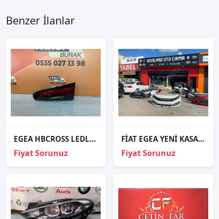
Benzer İlanlar
EGEA HBCROSS LEDLİ SAĞ İÇ STOP ORJİNAL
FİAT EGEA YENİ KASA FULL LED FAR KOMPLE DOLU TAMPON ORJİNAL
Fiyat Sorunuz
Fiyat Sorunuz