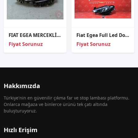
FIAT EGEA MERCEKLİ SOL ÖN FAR ORJİNAL ÇIKMA
Fi̇at Egea Full Led Dolu Sol Far 5221328400
Fiyat Sorunuz
Fiyat Sorunuz
Hakkımızda
Türkiye'nin en güvenilir çıkma far ve stop lambası platformu.
Onlarca mağaza ve binlerce ürünü tek çatı altında
buluşturuyoruz.
Hızlı Erişim