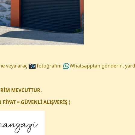
une veya araç
fotoğrafını
W
hatsapptan
gönderin, yard
ERİM MEVCUTTUR.
FİYAT = GÜVENLİ ALIŞVERİŞ )