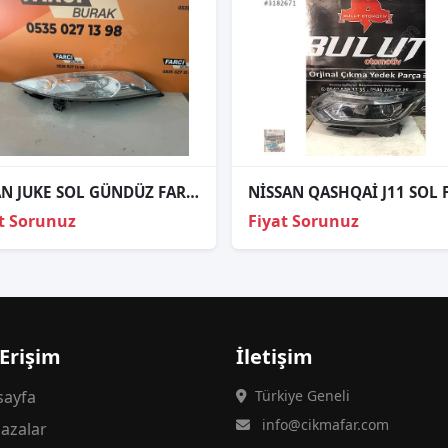
NİSAN JUKE SOL GÜNDÜZ FARI ORJİNAL
t Sorunuz
Fiyat Sorunuz
 Erişim
İletişim
ayfa
Türkiye Geneli
info@cikmafar.com
azalar