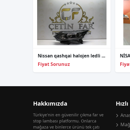
Ni̇ssan qashqai̇ halojen ledli̇ sol far sıfır orj 100-19009
Fiyat Sorunuz
Fiya
Hakkımızda
Hızlı
Türkiye'nin en güvenilir çıkma far ve
Anas
stop lambası platformu. Onlarca
Mağ
mağaza ve binlerce ürünü tek çatı