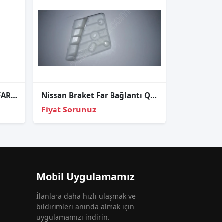
NİSSAN QASHQAİ J11 SOL FAR 2014 2021
Nissan Braket Far Bağlantı Qashqai 14-16 Sol (Alt)
Fiyat Sorunuz
Mobil Uygulamamız
İlanlara daha hızlı ulaşmak ve
bildirimleri anında almak için
uygulamamızı indirin.