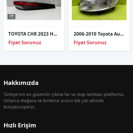
TOYOTA CHR 2023 HYBRİD SAĞ STOP SIFIR ORJİNAL
2006-2010 Toyota Auris Mercekli Sol Far 81150-02460
Fiyat Sorunuz
Fiyat Sorunuz
Hakkımızda
Türkiye'nin en güvenilir çıkma far ve stop lambası platformu.
Onlarca mağaza ve binlerce ürünü tek çatı altında
buluşturuyoruz.
Hızlı Erişim