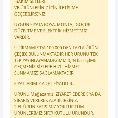
-BAKIM SETLERİ...
VB ÜRÜNLERİNİZ İÇİN İLETİŞİME
GEÇEBİLİRSİNİZ.
UYGUN FİYATA BOYA, MONTAJ, GÖÇÜK
DÜZELTME VE ELEKTRİK HİZMETİMİZ
VARDIR.
! ! FİRMAMIZ'DA 100.000 DEN FAZLA ÜRÜN
ÇEŞİDİ BULUNMAKTADIR HER ÜRÜNÜ TEK
TEK YAYINLAYAMADIĞIMIZ İÇİN İLETİŞİME
GEÇMENİZ SİZLERE HIZLI HİZMET
SUNMAMIZI SAĞLAMAKTADIR.
FİYATLARIMIZ ADET FİYATIDIR..
ÜRÜNÜ Mağazamızı ZİYARET EDEREK YA DA
SİPARİŞ VEREREK ALABİLİRSİNİZ.
2.EL ÜRÜN SATIŞIMIZ YOKTUR.TÜM
ÜRÜNLERİMİZ SIFIR KUTULU ÜRÜNDÜR.