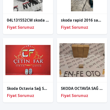
04L131552CM skoda octavia cxx tesisat tutucu
skoda rapid 2016 sağ ön kapı tesisatı
Fiyat Sorunuz
Fiyat Sorunuz
Skoda Octavi̇a Sağ Sol Gündüz Led Beyni̇ Sökme Orj 2022-2024
SKODA OCTAVİA SAĞ SOL FAR GÜNDÜZ KÖŞE LED BEYNİ MODÜLÜ SIFIR
Fiyat Sorunuz
Fiyat Sorunuz