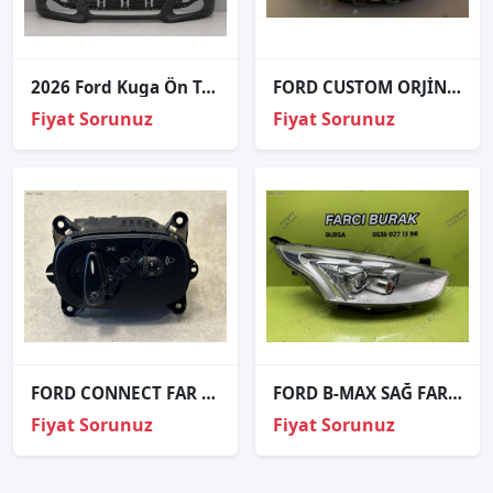
2026 Ford Kuga Ön Tampon Far Yıkama Sensör Delikli
FORD CUSTOM ORJİNAL ÇIKMA SOL FAR
Fiyat Sorunuz
Fiyat Sorunuz
FORD CONNECT FAR ANAHTARI YC1T-13A024-EB
FORD B-MAX SAĞ FAR ORJİNAL 2012-2017 AV11-13W029-CE
Fiyat Sorunuz
Fiyat Sorunuz