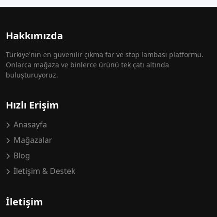
Hakkımızda
Türkiye'nin en güvenilir çıkma far ve stop lambası platformu.
Onlarca mağaza ve binlerce ürünü tek çatı altında
buluşturuyoruz.
Hızlı Erişim
Anasayfa
Mağazalar
Blog
İletişim & Destek
İletişim