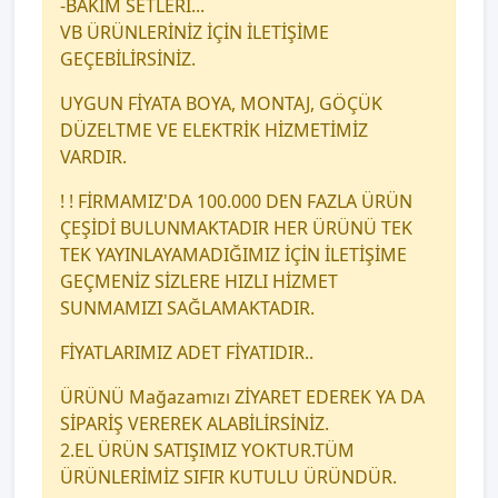
-BAKIM SETLERİ...
VB ÜRÜNLERİNİZ İÇİN İLETİŞİME
GEÇEBİLİRSİNİZ.
UYGUN FİYATA BOYA, MONTAJ, GÖÇÜK
DÜZELTME VE ELEKTRİK HİZMETİMİZ
VARDIR.
! ! FİRMAMIZ'DA 100.000 DEN FAZLA ÜRÜN
ÇEŞİDİ BULUNMAKTADIR HER ÜRÜNÜ TEK
TEK YAYINLAYAMADIĞIMIZ İÇİN İLETİŞİME
GEÇMENİZ SİZLERE HIZLI HİZMET
SUNMAMIZI SAĞLAMAKTADIR.
FİYATLARIMIZ ADET FİYATIDIR..
ÜRÜNÜ Mağazamızı ZİYARET EDEREK YA DA
SİPARİŞ VEREREK ALABİLİRSİNİZ.
2.EL ÜRÜN SATIŞIMIZ YOKTUR.TÜM
ÜRÜNLERİMİZ SIFIR KUTULU ÜRÜNDÜR.