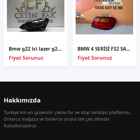
Bmw g22 lci̇ lazer g22 laser sol far orj çıkma 9505116-04
BMW 4 SERİSİ F32 SAĞ DIŞ STOP ORJİNAL HATASIZ
Fiyat Sorunuz
Fiyat Sorunuz
Hakkımızda
Türkiye'nin en güvenilir çıkma far ve stop lambası platformu.
Onlarca mağaza ve binlerce ürünü tek çatı altında
buluşturuyoruz.