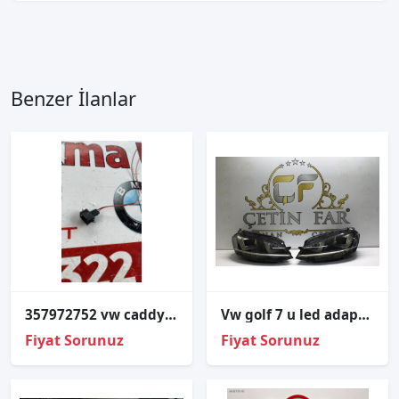
Benzer İlanlar
357972752 vw caddy polo 1997 çamurluk sinyali fişi soketi
Vw golf 7 u led adapti̇f sağ sol far sökme hatasiz
Fiyat Sorunuz
Fiyat Sorunuz