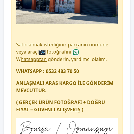
Satın almak istediğiniz parçanın numune
veya araç
fotoğrafını
W
hatsapptan
gönderin, yardımcı olalım.
WHATSAPP : 0532 483 70 50
ANLAŞMALI ARAS KARGO İLE GÖNDERİM
MEVCUTTUR.
( GERÇEK ÜRÜN FOTOĞRAFI + DOĞRU
FİYAT = GÜVENLİ ALIŞVERİŞ )