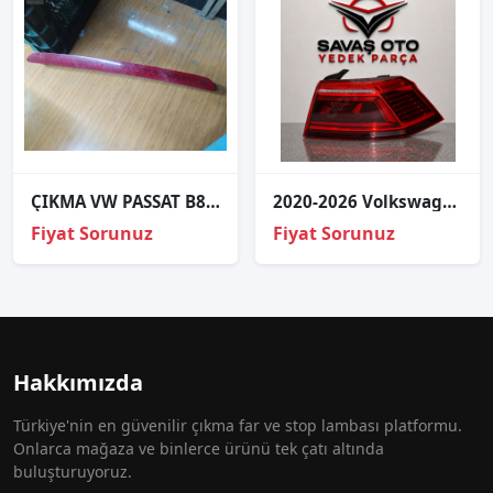
ÇIKMA VW PASSAT B8 BAGAJ STOP 3. STOP
2020-2026 Volkswagen Passat Arka Stop Dış LED Sağ Sol
Fiyat Sorunuz
Fiyat Sorunuz
Hakkımızda
Türkiye'nin en güvenilir çıkma far ve stop lambası platformu.
Onlarca mağaza ve binlerce ürünü tek çatı altında
buluşturuyoruz.