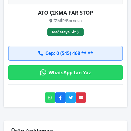
ATO ÇIKMA FAR STOP
İZMİR/Bornova
Mağazaya Git
Cep: 0 (545) 468 ** **
WhatsApp'tan Yaz
Ürün Açıklaması