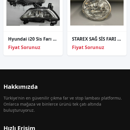
Hyundai i20 Sis Farı Orijinal Sağ Sol 2014 2017
STAREX SAĞ SİS FARI ORJİNAL 922014AXXX
Fiyat Sorunuz
Fiyat Sorunuz
Hakkımızda
Türkiye'nin en güvenilir çıkma far ve stop lambası platformu.
Onlarca mağaza ve binlerce ürünü tek çatı altında
buluşturuyoruz.
Hızlı Erişim