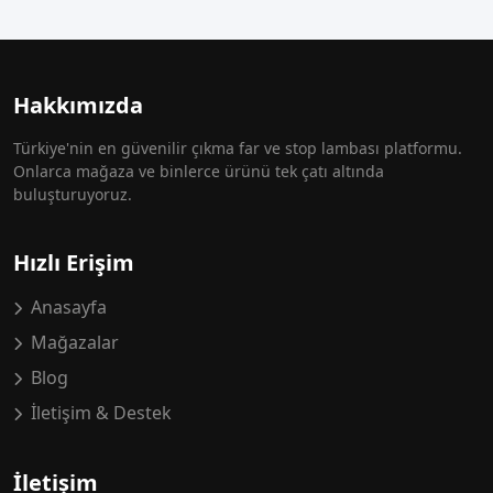
Hakkımızda
Türkiye'nin en güvenilir çıkma far ve stop lambası platformu.
Onlarca mağaza ve binlerce ürünü tek çatı altında
buluşturuyoruz.
Hızlı Erişim
Anasayfa
Mağazalar
Blog
İletişim & Destek
İletişim