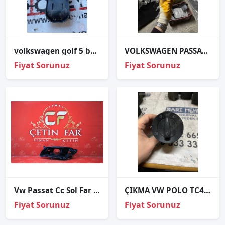
volkswagen golf 5 bagaj anten tesisatı kablo tutucu
VOLKSWAGEN PASSAT LAMBA 5G0947291K3HS
Fiyat Sorunuz
Fiyat Sorunuz
Vw Passat Cc Sol Far Kasasi 12-15
ÇIKMA VW POLO TC4 1C0941531 TC41C0941531 FAR ANAHTARI
Fiyat Sorunuz
Fiyat Sorunuz