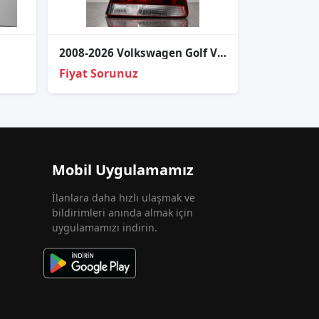
2008-2026 Volkswagen Golf VI Arka Stop Siyah GTI HB Sağ Sol
Fiyat Sorunuz
Mobil Uygulamamız
İlanlara daha hızlı ulaşmak ve
bildirimleri anında almak için
uygulamamızı indirin.