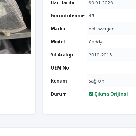
İlan Tarihi
30.01.2026
Görüntülenme
45
Marka
Volkswagen
Model
Caddy
Yıl Aralığı
2010-2015
OEM No
Konum
Sağ Ön
Durum
Çıkma Orijinal