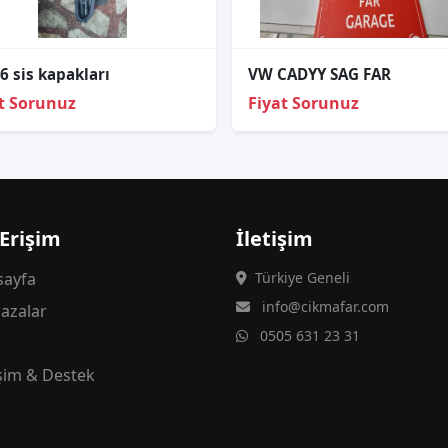
 6 sis kapakları
VW CADYY SAG FAR
t Sorunuz
Fiyat Sorunuz
 Erişim
İletişim
ayfa
Türkiye Geneli
info@cikmafar.com
azalar
0505 631 23 31
g
işim & Destek