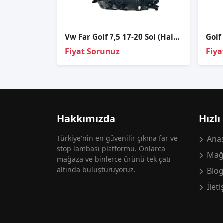
Vw Far Golf 7,5 17-20 Sol (Halojen)
Golf
Fiyat Sorunuz
Fiya
Hakkımızda
Hızlı
Türkiye'nin en güvenilir çıkma far ve
Anas
stop lambası platformu. Onlarca
Mağ
mağaza ve binlerce ürünü tek çatı
altında buluşturuyoruz.
Blo
İlet