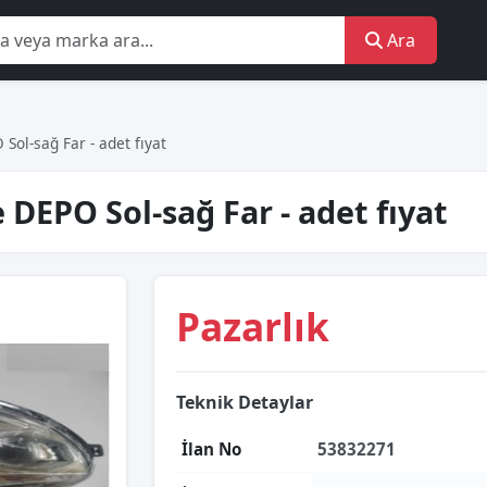
Ara
ol-sağ Far - adet fıyat
DEPO Sol-sağ Far - adet fıyat
Pazarlık
Teknik Detaylar
İlan No
53832271