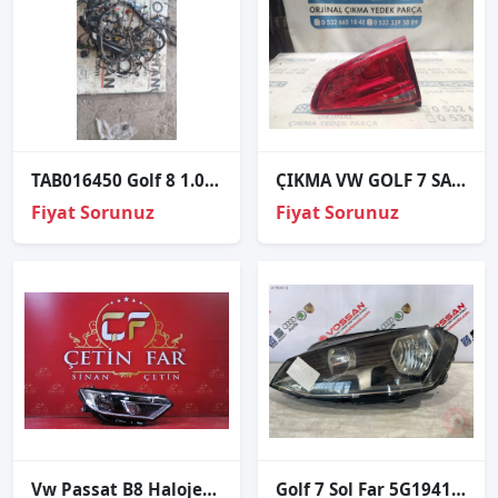
TAB016450 Golf 8 1.0 DLA motor iç tesisat
ÇIKMA VW GOLF 7 SAĞ İÇ STOP 5G0945094AC S-06
Fiyat Sorunuz
Fiyat Sorunuz
Vw Passat B8 Halojen Sağ Far Sıfır İthal 3g1941006b
Golf 7 Sol Far 5G1941005 Çıkma Orjinal