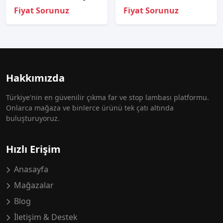
Fiyat Sorunuz
Fiyat Sorunuz
Hakkımızda
Türkiye'nin en güvenilir çıkma far ve stop lambası platformu.
Onlarca mağaza ve binlerce ürünü tek çatı altında
buluşturuyoruz.
Hızlı Erişim
Anasayfa
Mağazalar
Blog
İletişim & Destek