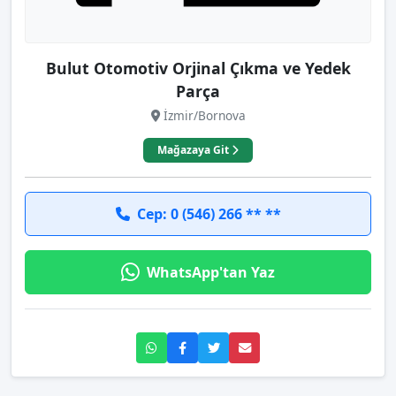
Bulut Otomotiv Orjinal Çıkma ve Yedek
Parça
İzmir/Bornova
Mağazaya Git
Cep: 0 (546) 266 ** **
WhatsApp'tan Yaz