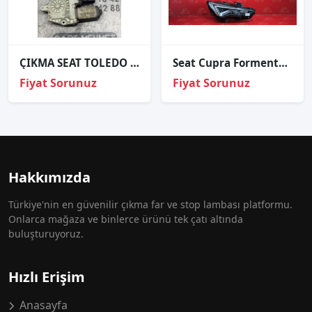
ÇIKMA SEAT TOLEDO SOL ARKA CAM MOTORU 101439-203
Seat Cupra Formentor Fr Led Sağ Far Orj Çıkma 5fb941008f
Fiyat Sorunuz
Fiyat Sorunuz
Hakkımızda
Türkiye'nin en güvenilir çıkma far ve stop lambası platformu.
Onlarca mağaza ve binlerce ürünü tek çatı altında
buluşturuyoruz.
Hızlı Erişim
Anasayfa