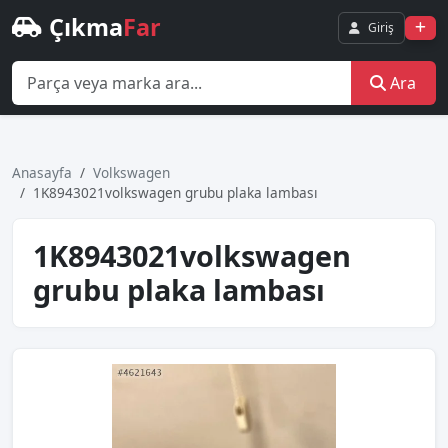
Çıkma
Far
Giriş
Ara
Anasayfa
Volkswagen
1K8943021volkswagen grubu plaka lambası
1K8943021volkswagen
grubu plaka lambası