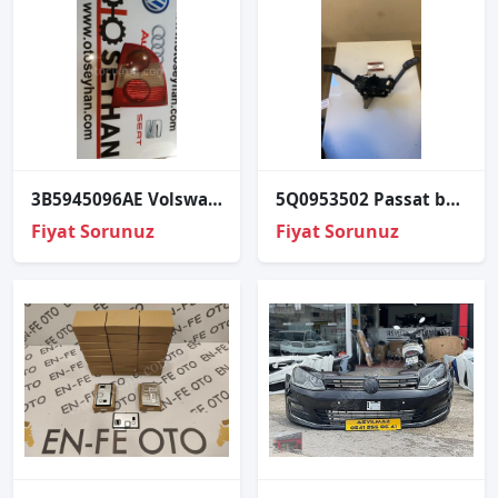
3B5945096AE Volswagen Passat Arka Sağ Stop
5Q0953502 Passat b8 silecek sinyal kolu
Fiyat Sorunuz
Fiyat Sorunuz