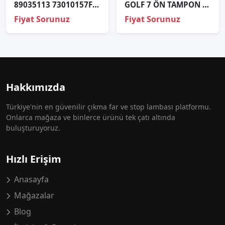
89035113 73010157F 73160087J LAD5GL PASSAT XENON FAR BEYNİ
GOLF 7 ÖN TAMPON DOLU FARLI SET
Fiyat Sorunuz
Fiyat Sorunuz
Hakkımızda
Türkiye'nin en güvenilir çıkma far ve stop lambası platformu.
Onlarca mağaza ve binlerce ürünü tek çatı altında
buluşturuyoruz.
Hızlı Erişim
Anasayfa
Mağazalar
Blog