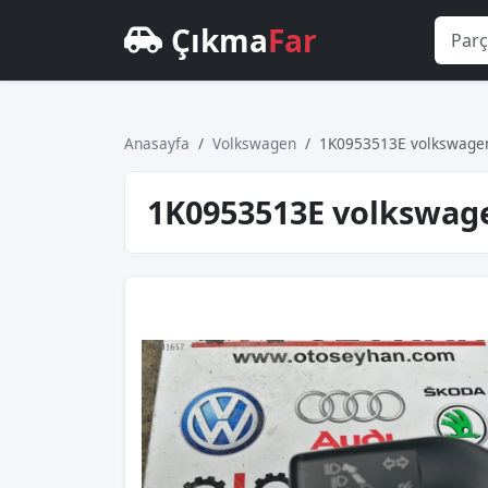
Çıkma
Far
Anasayfa
Volkswagen
1K0953513E volkswagen 
1K0953513E volkswagen