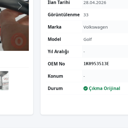
İlan Tarihi
28.04.2026
Görüntülenme
33
Marka
Volkswagen
Model
Golf
Yıl Aralığı
-
OEM No
1K0953513E
Konum
-
Durum
Çıkma Orijinal