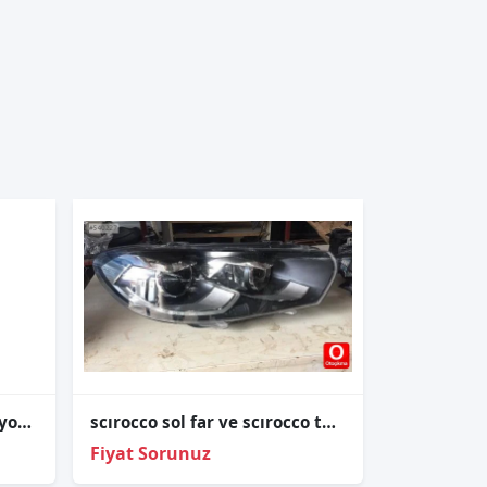
5K0971584B Golf 6 Direksiyon AirBag Tesisatı
scırocco sol far ve scırocco tüm çıkma parçalar
Fiyat Sorunuz