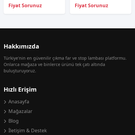
Fiyat Sorunuz
Fiyat Sorunuz
Hakkımızda
Türkiye'nin en güvenilir çıkma far ve stop lambası platformu.
Onlarca mağaza ve binlerce ürünü tek çatı altında
buluşturuyoruz.
Hızlı Erişim
Anasayfa
Mağazalar
Blog
İletişim & Destek