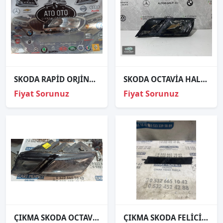
SKODA RAPİD ORJİNAL ÇIKMA SOL FAR
SKODA OCTAVİA HALOJEN SOL FAR ORJİNAL
Fiyat Sorunuz
Fiyat Sorunuz
ÇIKMA SKODA OCTAVİA SOL ÖN FAR 5E1941015D
ÇIKMA SKODA FELİCİA SOL FAR ALT BRAKETİ 98-01