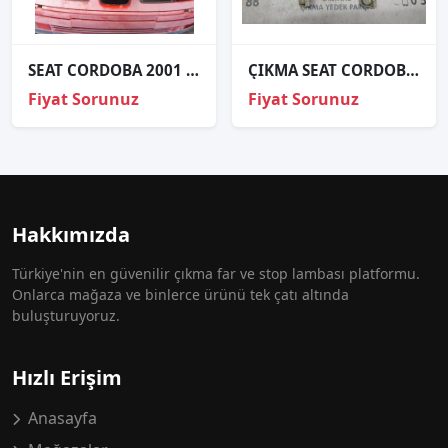
SEAT CORDOBA 2001 MODEL TAMPON PANJUR ÇAMURLUK FAR ORİJİNAL ÇIKMA
ÇIKMA SEAT CORDOBA SAĞ SOL ARKA STOP DUYU
Fiyat Sorunuz
Fiyat Sorunuz
Hakkımızda
Türkiye'nin en güvenilir çıkma far ve stop lambası platformu.
Onlarca mağaza ve binlerce ürünü tek çatı altında
buluşturuyoruz.
Hızlı Erişim
Anasayfa