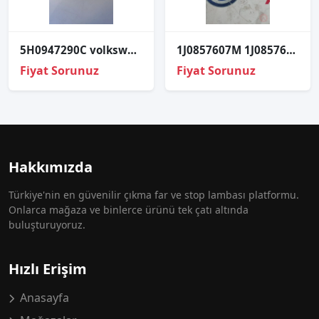
5H0947290C volkswagen golf 8 2022 arka tavan lambası LED
1J0857607M 1J0857607E golf 4 toledo ibiza tavan elciği
Fiyat Sorunuz
Fiyat Sorunuz
Hakkımızda
Türkiye'nin en güvenilir çıkma far ve stop lambası platformu.
Onlarca mağaza ve binlerce ürünü tek çatı altında
buluşturuyoruz.
Hızlı Erişim
Anasayfa