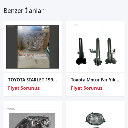
Benzer İlanlar
TOYOTA STARLET 1990-1993 SAĞ-SOL ÖN FAR ADET FİYATI 8115016601,
Toyota Motor Far Yıkama Hılux Revo 15-21 Sağ
Fiyat Sorunuz
Fiyat Sorunuz