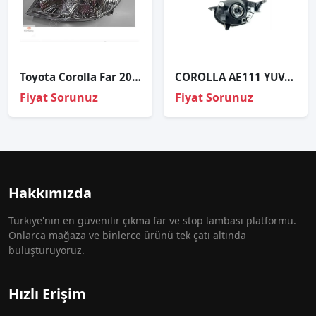
Toyota Corolla Far 2002 2006 - Sol - Sağ - ADET FİYATI
COROLLA AE111 YUVARLAK SOL FAR
Fiyat Sorunuz
Fiyat Sorunuz
Hakkımızda
Türkiye'nin en güvenilir çıkma far ve stop lambası platformu.
Onlarca mağaza ve binlerce ürünü tek çatı altında
buluşturuyoruz.
Hızlı Erişim