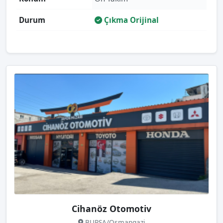
Durum
Çıkma Orijinal
Cihanöz Otomotiv
BURSA/Osmangazi