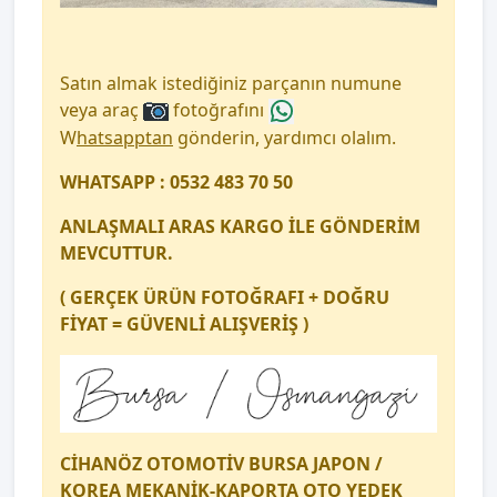
Satın almak istediğiniz parçanın numune
veya araç
fotoğrafını
W
hatsapptan
gönderin, yardımcı olalım.
WHATSAPP : 0532 483 70 50
ANLAŞMALI ARAS KARGO İLE GÖNDERİM
MEVCUTTUR.
( GERÇEK ÜRÜN FOTOĞRAFI + DOĞRU
FİYAT = GÜVENLİ ALIŞVERİŞ )
CİHANÖZ OTOMOTİV BURSA JAPON /
KOREA MEKANİK-KAPORTA OTO YEDEK