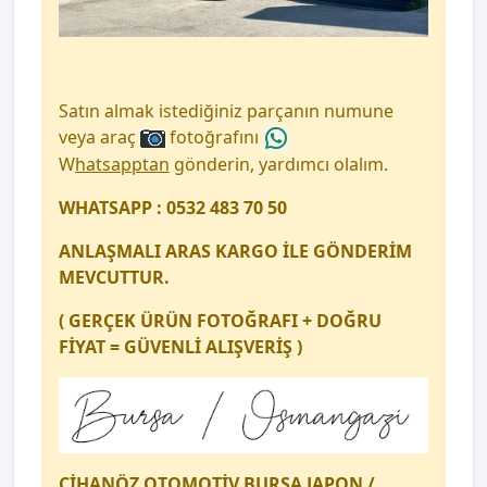
Satın almak istediğiniz parçanın numune
veya araç
fotoğrafını
W
hatsapptan
gönderin, yardımcı olalım.
WHATSAPP : 0532 483 70 50
ANLAŞMALI ARAS KARGO İLE GÖNDERİM
MEVCUTTUR.
( GERÇEK ÜRÜN FOTOĞRAFI + DOĞRU
FİYAT = GÜVENLİ ALIŞVERİŞ )
CİHANÖZ OTOMOTİV BURSA JAPON /