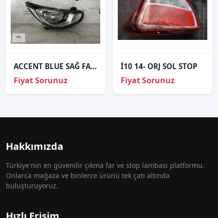
ACCENT BLUE SAĞ FAR ORJİNAL
İ10 14- ORJ SOL STOP
Fiyat Sorunuz
Fiyat Sorunuz
Hakkımızda
Türkiye'nin en güvenilir çıkma far ve stop lambası platformu.
Onlarca mağaza ve binlerce ürünü tek çatı altında
buluşturuyoruz.
Hızlı Erişim