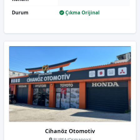
Durum
Çıkma Orijinal
Cihanöz Otomotiv
BURSA/Osmangazi