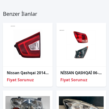
Benzer İlanlar
Nissan Qashqai 2014-2026 Sağ İç Stop Lambası 215-1326R
NİSSAN QASHQAİ 06-09 SOL STOP LAMBASI
Fiyat Sorunuz
Fiyat Sorunuz