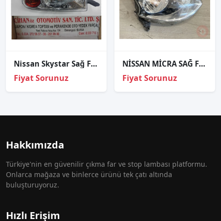
Nissan Skystar Sağ Far 2003 Sonrası
NİSSAN MİCRA SAĞ FAR
Fiyat Sorunuz
Fiyat Sorunuz
Hakkımızda
Türkiye'nin en güvenilir çıkma far ve stop lambası platformu.
Onlarca mağaza ve binlerce ürünü tek çatı altında
buluşturuyoruz.
Hızlı Erişim