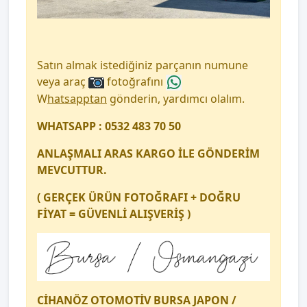
Satın almak istediğiniz parçanın numune
veya araç
fotoğrafını
W
hatsapptan
gönderin, yardımcı olalım.
WHATSAPP : 0532 483 70 50
ANLAŞMALI ARAS KARGO İLE GÖNDERİM
MEVCUTTUR.
( GERÇEK ÜRÜN FOTOĞRAFI + DOĞRU
FİYAT = GÜVENLİ ALIŞVERİŞ )
CİHANÖZ OTOMOTİV BURSA JAPON /