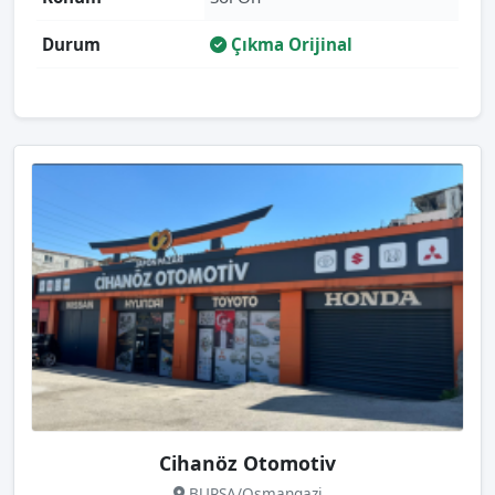
Durum
Çıkma Orijinal
Cihanöz Otomotiv
BURSA/Osmangazi