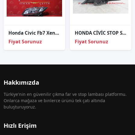
Honda Ci̇vi̇c Fb7 Xenon Sol Far Sıfır İthal 2012-2015
HONDA CİVİC STOP SOL 2012-
Fiyat Sorunuz
Fiyat Sorunuz
Hakkımızda
Türkiye'nin en güvenilir çıkma far ve stop lambası platformu.
Onlarca mağaza ve binlerce ürünü tek çatı altında
buluşturuyoruz.
Hızlı Erişim