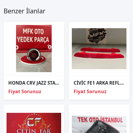
Benzer İlanlar
HONDA CRV JAZZ START STOP BUTONU ORJİNAL
CİVİC FE1 ARKA REFLEKTÖR TAKIM ORJİNAL SIFIR 2021-2024
Fiyat Sorunuz
Fiyat Sorunuz