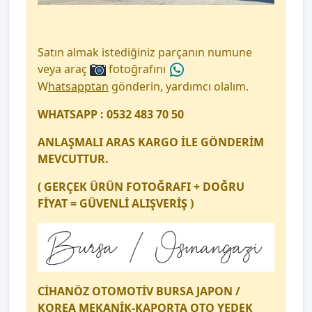
Satın almak istediğiniz parçanın numune
veya araç
fotoğrafını
W
hatsapptan
gönderin, yardımcı olalım.
WHATSAPP : 0532 483 70 50
ANLAŞMALI ARAS KARGO İLE GÖNDERİM
MEVCUTTUR.
( GERÇEK ÜRÜN FOTOĞRAFI + DOĞRU
FİYAT = GÜVENLİ ALIŞVERİŞ )
CİHANÖZ OTOMOTİV BURSA JAPON /
KOREA MEKANİK-KAPORTA OTO YEDEK