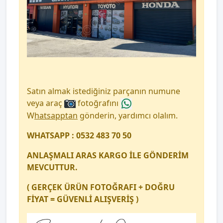
Satın almak istediğiniz parçanın numune
veya araç
fotoğrafını
W
hatsapptan
gönderin, yardımcı olalım.
WHATSAPP : 0532 483 70 50
ANLAŞMALI ARAS KARGO İLE GÖNDERİM
MEVCUTTUR.
( GERÇEK ÜRÜN FOTOĞRAFI + DOĞRU
FİYAT = GÜVENLİ ALIŞVERİŞ )