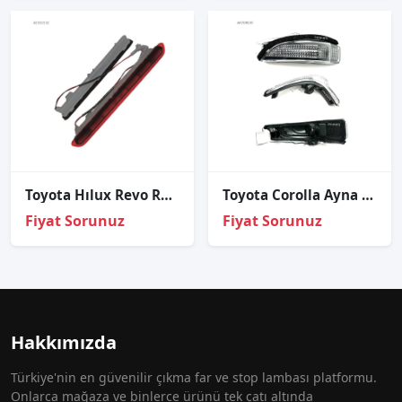
Toyota Hılux Revo Reflektör Bagaj Kaput 2015-2017
Toyota Corolla Ayna Sinyali 2013 2018 Sağ Sol
Fiyat Sorunuz
Fiyat Sorunuz
Hakkımızda
Türkiye'nin en güvenilir çıkma far ve stop lambası platformu.
Onlarca mağaza ve binlerce ürünü tek çatı altında