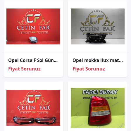
Opel Corsa F Sol Gündüz Led Modülü Sıfır Orj
Opel mokka ilux matri̇x sağ far sıfır orj mokka sağ far 1675887880
Fiyat Sorunuz
Fiyat Sorunuz