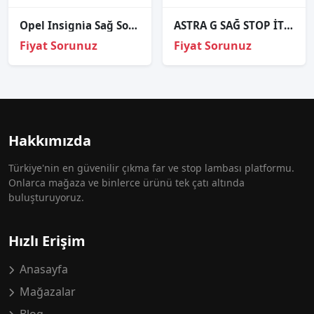
Opel Insi̇gni̇a Sağ Sol Far Cami 2021-2022
ASTRA G SAĞ STOP İTHAL SEDAN
Fiyat Sorunuz
Fiyat Sorunuz
Hakkımızda
Türkiye'nin en güvenilir çıkma far ve stop lambası platformu.
Onlarca mağaza ve binlerce ürünü tek çatı altında
buluşturuyoruz.
Hızlı Erişim
Anasayfa
Mağazalar