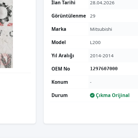
İlan Tarihi
28.04.2026
Görüntülenme
29
Marka
Mitsubishi
Model
L200
Yıl Aralığı
2014-2014
OEM No
1297607000
Konum
-
Durum
Çıkma Orijinal