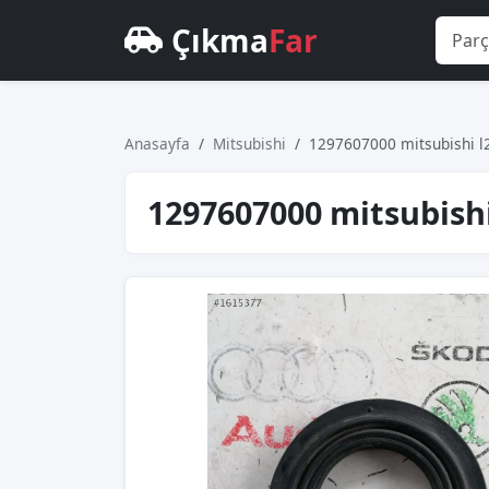
Çıkma
Far
Anasayfa
Mitsubishi
1297607000 mitsubishi l2
1297607000 mitsubishi 