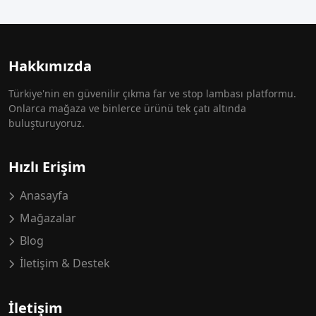
Hakkımızda
Türkiye'nin en güvenilir çıkma far ve stop lambası platformu.
Onlarca mağaza ve binlerce ürünü tek çatı altında
buluşturuyoruz.
Hızlı Erişim
Anasayfa
Mağazalar
Blog
İletişim & Destek
İletişim