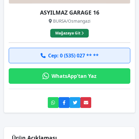
ASYILMAZ GARAGE 16
BURSA/Osmangazi
Mağazaya Git
Cep: 0 (535) 027 ** **
WhatsApp'tan Yaz
Ürün Açıklaması