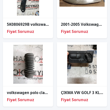
5K0806929B volkswagen golf 6 sol far üst sacı
2001-2005 Volkswagen Passat B5.5 Sağ Ön Far
Fiyat Sorunuz
Fiyat Sorunuz
volkswagen polo classic kapı tesisat körüğü
ÇIKMA VW GOLF 3 KLO 1H6 941 531 AJ 1H6941531AJ FAR ANAHTARI
Fiyat Sorunuz
Fiyat Sorunuz