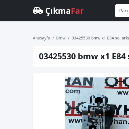
Çıkma
Far
Anasayfa
Bmw
03425530 bmw x1 E84 sol arka
03425530 bmw x1 E84 