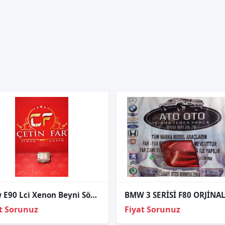
Bmw E90 Lci̇ Xenon Beyni̇ Sökme Orj
t Sorunuz
Fiyat Sorunuz