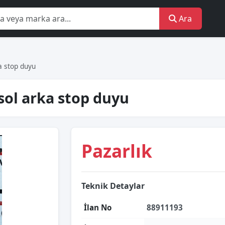
Ara
 stop duyu
sol arka stop duyu
Pazarlık
Teknik Detaylar
İlan No
88911193