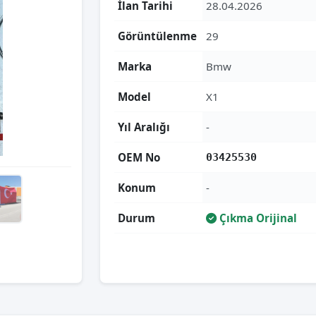
İlan Tarihi
28.04.2026
Görüntülenme
29
Marka
Bmw
Model
X1
Yıl Aralığı
-
OEM No
03425530
Konum
-
Durum
Çıkma Orijinal