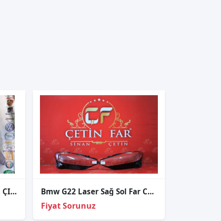
BMW 3 SERİSİ F80 ORJİNAL ÇIKMA SOL STOP
Bmw G22 Laser Sağ Sol Far Cami
Fiyat Sorunuz