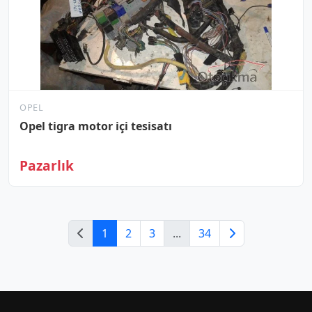
OPEL
Opel tigra motor içi tesisatı
Pazarlık
1
2
3
...
34