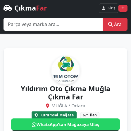
Çıkma
Far
Giriş
Ara
Yıldırım Oto Çıkma Muğla
Çıkma Far
MUĞLA / Ortaca
Kurumsal Mağaza
671 İlan
WhatsApp'tan Mağazaya Ulaş