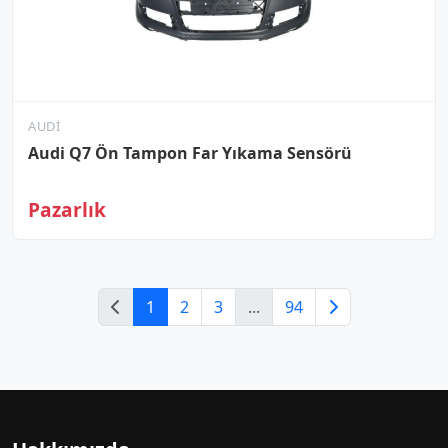
AUDI
Audi Q7 Ön Tampon Far Yıkama Sensörü
Pazarlık
1
2
3
...
94