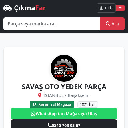
Çıkma
Far
Giriş
Ara
SAVAŞ OTO YEDEK PARÇA
İSTANBUL / Başakşehir
Kurumsal Mağaza
1871 İlan
WhatsApp'tan Mağazaya Ulaş
0546 763 03 67