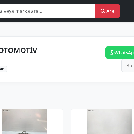
Ara
 OTOMOTİV
WhatsAp
lan