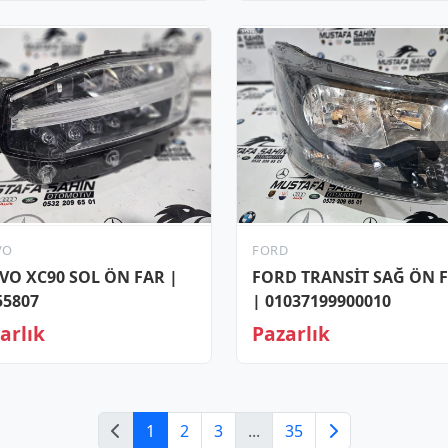
VO
FORD
VO XC90 SOL ÖN FAR |
FORD TRANSİT SAĞ ÖN 
55807
| 01037199900010
arlık
Pazarlık
1
2
3
...
35