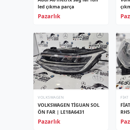
led çıkma parça
çık
Pazarlık
Paz
VOLKSWAGEN
FIAT
VOLKSWAGEN TİGUAN SOL
FİA
ÖN FAR | LE18A6431
RH5
Pazarlık
Paz