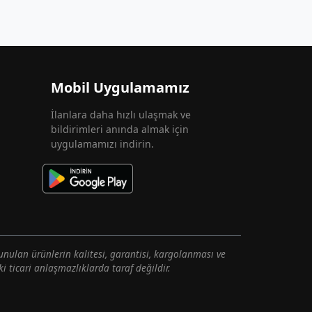
Mobil Uygulamamız
İlanlara daha hızlı ulaşmak ve
bildirimleri anında almak için
uygulamamızı indirin.
unulan ürünlerin kalitesi, garantisi, kargolanması ve
i ticari anlaşmazlıklarda taraf değildir.