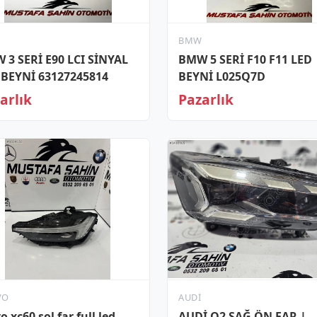
W
BMW
 3 SERİ E90 LCI SİNYAL
BMW 5 SERİ F10 F11 LED
 BEYNİ 63127245814
BEYNİ L025Q7D
arlık
Pazarlık
VO
AUDI
o xc60 sol far full led
AUDİ Q2 SAĞ ÖN FAR |