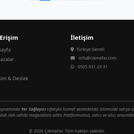
 Erişim
İletişim
ayfa
Türkiye Geneli
info@cikmafar.com
azalar
0505 631 23 31
g
işim & Destek
 kapsamında
Yer Sağlayıcı
sıfatıyla hizmet vermektedir. Sitemizde satışa s
uluk ilan sahibi mağazalara aittir. Platformumuz, satıcı ve alıcı arasındak
© 2026 ÇıkmaFar. Tüm hakları saklıdır.