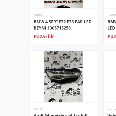
BMW
BM
BMW 4 SERİ F32 F33 FAR LED
BMW
BEYNİ 1305715258
LED
Pazarlık
Paz
AUDI
VOL
Audi A6 metrix sağ far full
Volv