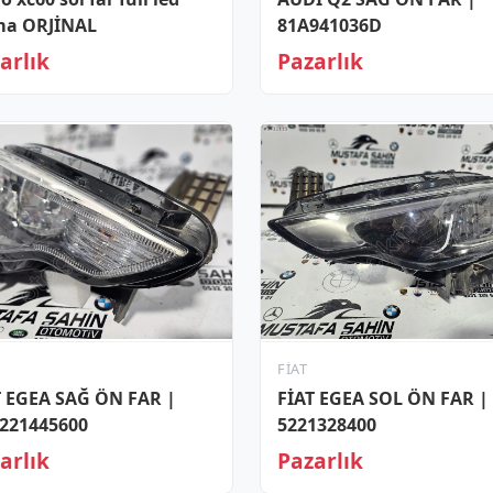
ma ORJİNAL
81A941036D
arlık
Pazarlık
FIAT
T EGEA SAĞ ÖN FAR |
FİAT EGEA SOL ÖN FAR |
221445600
5221328400
arlık
Pazarlık