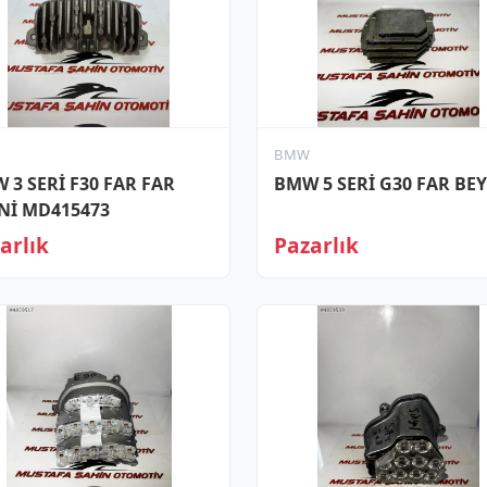
W
BMW
 3 SERİ F30 FAR FAR
BMW 5 SERİ G30 FAR BE
Nİ MD415473
arlık
Pazarlık