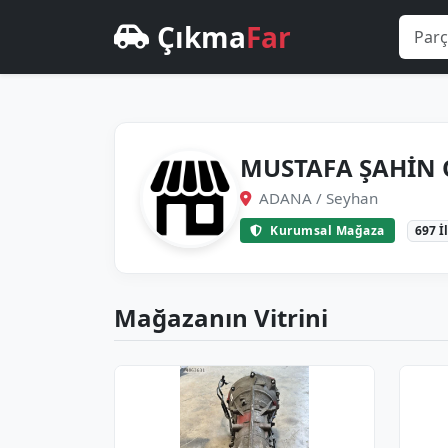
Çıkma
Far
MUSTAFA ŞAHİN
ADANA / Seyhan
Kurumsal Mağaza
697 İ
Mağazanın Vitrini