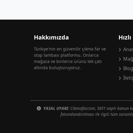
Hakkımızda
Hızlı
Türkiye'nin en güvenilir çıkma far ve
Anas
stop lambası platformu. Onlarca
Mağ
mağaza ve binlerce ürünü tek çatı
altında buluşturuyoruz.
Blo
İlet
YASAL UYARI:
Cikmafar.com, 5651 sayılı kanun
faturalandırılması ile ilgili tüm soruml