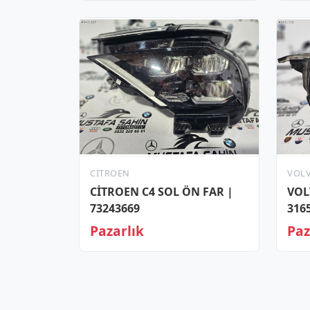
CITROEN
VOL
CİTROEN C4 SOL ÖN FAR |
VOL
73243669
316
Pazarlık
Paz