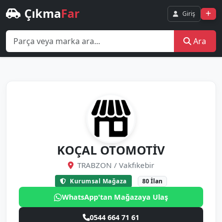
Çıkma
Far
Giriş
Ara
KOÇAL OTOMOTİV
TRABZON / Vakfıkebir
Kurumsal Mağaza
80 İlan
WhatsApp'tan Mağazaya Ulaş
0544 664 71 61