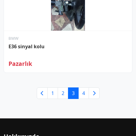
BMW
E36 sinyal kolu
Pazarlık
1
2
3
4