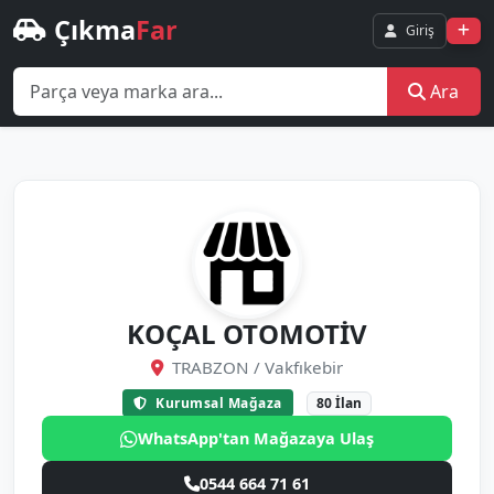
Çıkma
Far
Giriş
Ara
KOÇAL OTOMOTİV
TRABZON / Vakfıkebir
Kurumsal Mağaza
80 İlan
WhatsApp'tan Mağazaya Ulaş
0544 664 71 61