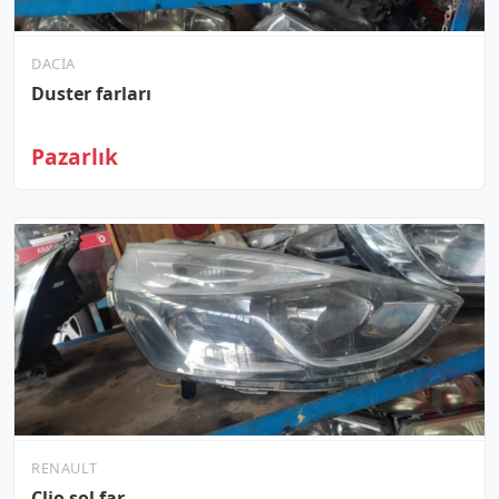
DACIA
Duster farları
Pazarlık
RENAULT
Clio sol far