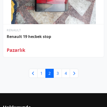
RENAULT
Renault 19 hecbek stop
Pazarlık
1
2
3
4