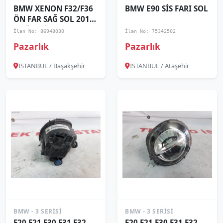
BMW XENON F32/F36
BMW E90 SİS FARI SOL
ÖN FAR SAĞ SOL 2014
VE ÜZERİ / KAMPANYA
İlan No: 86948030
İlan No: 75342502
Pazarlık
Pazarlık
İSTANBUL / Başakşehir
İSTANBUL / Ataşehir
BMW - 3 SERISI
BMW - 3 SERISI
F20 F21 F30 F31 F32
F20 F21 F30 F31 F32