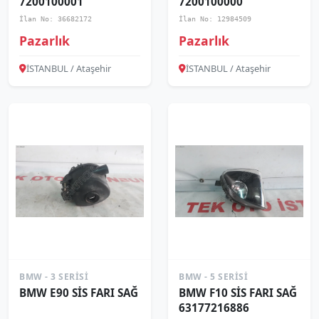
7200100001
7200100000
İlan No: 36682172
İlan No: 12984509
Pazarlık
Pazarlık
İSTANBUL / Ataşehir
İSTANBUL / Ataşehir
BMW - 3 SERISI
BMW - 5 SERISI
BMW E90 SİS FARI SAĞ
BMW F10 SİS FARI SAĞ
63177216886