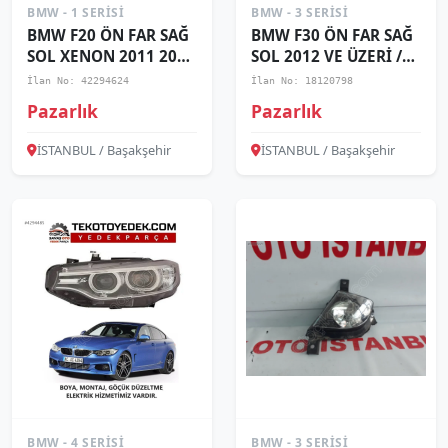
BMW - 1 SERISI
BMW - 3 SERISI
BMW F20 ÖN FAR SAĞ
BMW F30 ÖN FAR SAĞ
SOL XENON 2011 2012
SOL 2012 VE ÜZERİ /
2013 2014 /
KAMPANYA
İlan No: 42294624
İlan No: 18120798
KAMPANYA
Pazarlık
Pazarlık
İSTANBUL / Başakşehir
İSTANBUL / Başakşehir
BMW - 4 SERISI
BMW - 3 SERISI