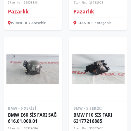
İlan No: 12858833
İlan No: 23712021
Pazarlık
Pazarlık
İSTANBUL / Ataşehir
İSTANBUL / Ataşehir
BMW - 5 SERISI
BMW - 5 SERISI
BMW E60 SİS FARI SAĞ
BMW F10 SİS FARI
616.01.000.01
63177216885
İlan No: 69324004
İlan No: 99602439