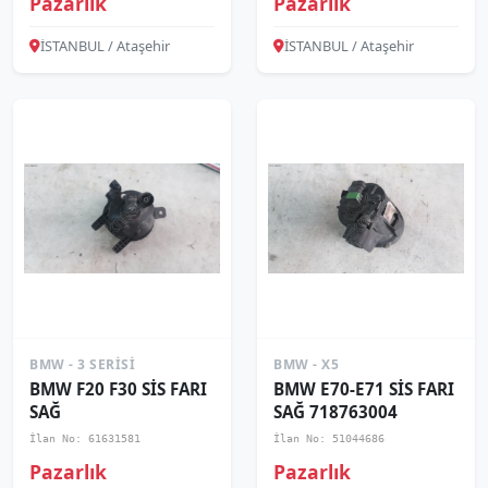
Pazarlık
Pazarlık
İSTANBUL / Ataşehir
İSTANBUL / Ataşehir
BMW - 3 SERISI
BMW - X5
BMW F20 F30 SİS FARI
BMW E70-E71 SİS FARI
SAĞ
SAĞ 718763004
İlan No: 61631581
İlan No: 51044686
Pazarlık
Pazarlık