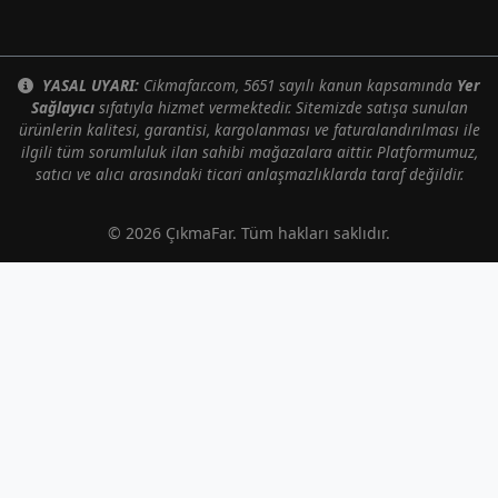
YASAL UYARI:
Cikmafar.com, 5651 sayılı kanun kapsamında
Yer
Sağlayıcı
sıfatıyla hizmet vermektedir. Sitemizde satışa sunulan
ürünlerin kalitesi, garantisi, kargolanması ve faturalandırılması ile
ilgili tüm sorumluluk ilan sahibi mağazalara aittir. Platformumuz,
satıcı ve alıcı arasındaki ticari anlaşmazlıklarda taraf değildir.
© 2026 ÇıkmaFar. Tüm hakları saklıdır.