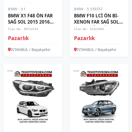
BMW - X1
BMW - 5 SERISI
BMW X1 F48 ÖN FAR
BMW F10 LCİ ÖN BI-
SAĞ SOL 2015 2016
XENON FAR SAĞ SOL
2017 2018 KAMPANYA
2014 VE ÜZERİ /
İlan No: 99714734
İlan No: 41421093
KAMPANYA
Pazarlık
Pazarlık
İSTANBUL / Başakşehir
İSTANBUL / Başakşehir