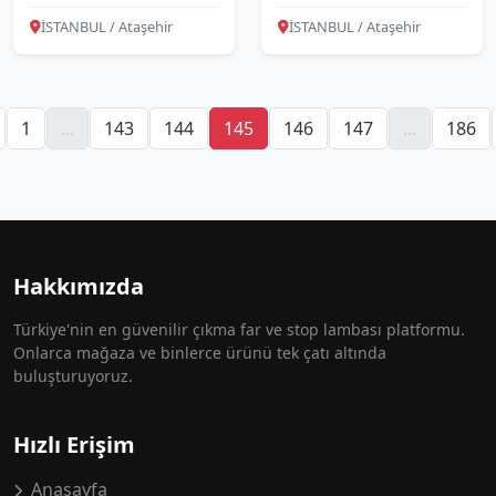
İSTANBUL / Ataşehir
İSTANBUL / Ataşehir
1
...
143
144
145
146
147
...
186
Hakkımızda
Türkiye'nin en güvenilir çıkma far ve stop lambası platformu.
Onlarca mağaza ve binlerce ürünü tek çatı altında
buluşturuyoruz.
Hızlı Erişim
Anasayfa