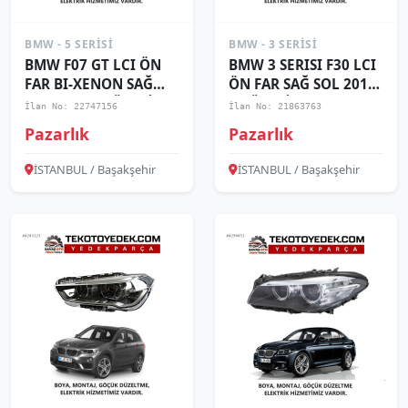
BMW - 5 SERISI
BMW - 3 SERISI
BMW F07 GT LCI ÖN
BMW 3 SERISI F30 LCI
FAR BI-XENON SAĞ
ÖN FAR SAĞ SOL 2015
SOL 2009 VE ÜZERİ
VE ÜZERİ KAMPANYA
İlan No: 22747156
İlan No: 21863763
KAMPANYA
Pazarlık
Pazarlık
İSTANBUL / Başakşehir
İSTANBUL / Başakşehir