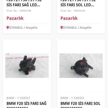
SİS FARI SAĞ LED
SİS FARI SOL LED
63177315560 07
63177315560-06
İlan No: 29463708
İlan No: 79670318
Pazarlık
Pazarlık
İSTANBUL / Ataşehir
İSTANBUL / Ataşehir
BMW - 1 SERISI
BMW - 1 SERISI
BMW F20 SİS FARI SAĞ
BMW F20 SİS FARI SOL